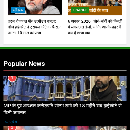
बड़ी ख़बर
FINANCE
तरुण तेजपाल यौन उत्पीड़न मामला:
6 अगस्त 2026 : सोने-चांदी की कीमतों
बॉम्बे हाईकोर्ट ने ट्रायल कोर्ट का फैसला
में जबरदस्त तेजी, जानिए आपके शहर में
पलटा, 10 साल की सजा
क्या है ताजा भाव
Popular News
1
MP के पूर्व आरक्षक करोड़पति सौरभ शर्मा को 18 महीने बाद हाईकोर्ट से
मिली जमानत
मध्य प्रदेश
2