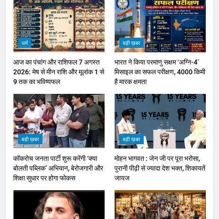
धर्म
बड़ी ख़बर
आज का पंचांग और राशिफल 7 अगस्त
भारत ने किया परमाणु सक्षम ‘अग्नि-4’
2026: मेष से मीन राशि और मूलांक 1 से
मिसाइल का सफल परीक्षण, 4000 किमी
9 तक का भविष्यफल
है मारक क्षमता
बड़ी ख़बर
बड़ी ख़बर
कॉकरोच जनता पार्टी शुरू करेंगी ‘क्या
मोहन भागवत : जेन जी पर पूरा भरोसा,
बोलती पब्लिक’ अभियान, बेरोजगारी और
पुरानी पीढ़ी से ज्यादा देश भक्त, शिकायतें
शिक्षा सुधार पर होगा फोकस
जायज