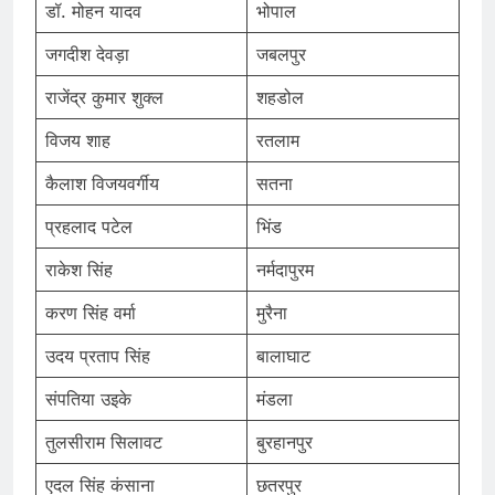
डॉ. मोहन यादव
भोपाल
जगदीश देवड़ा
जबलपुर
राजेंद्र कुमार शुक्ल
शहडोल
विजय शाह
रतलाम
कैलाश विजयवर्गीय
सतना
प्रहलाद पटेल
भिंड
राकेश सिंह
नर्मदापुरम
करण सिंह वर्मा
मुरैना
उदय प्रताप सिंह
बालाघाट
संपतिया उइके
मंडला
तुलसीराम सिलावट
बुरहानपुर
एदल सिंह कंसाना
छतरपुर