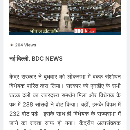
सकारात्मक शुरुआत, सेंसेक्स-
निफ्टी हरे निशान पर खुले;
August 6, 2026
क्रूड ऑयल में नरमी
6 अगस्त 2026 पंचांग, मूलांक
और राशिफल: जानिए आज का
दिन आपके लिए कैसा रहेगा
August 6, 2026
बिना बीमा वाहनों को पेट्राेल
264 Views
देना बंद करें- ‘सुप्रीम’ आदेश..
56% वाहन दौड़ रहे बिना
August 5, 2026
इंश्योरेंस के
नई दिल्ली. BDC NEWS
केंद्र सरकार ने बुधवार को लोकसभा में वक्फ संशोधन
विधेयक पारित करा लिया। सरकार को एनडीए के सभी
घटक दलों का जबरदस्त समर्थन मिला और विधेयक के
पक्ष में 288 सांसदों ने वोट किया। वहीं, इसके विपक्ष में
232 वोट पड़े। इसके साथ ही विधेयक के राज्यसभा में
जाने का रास्ता साफ हो गया। केंद्रीय अल्पसंख्यक