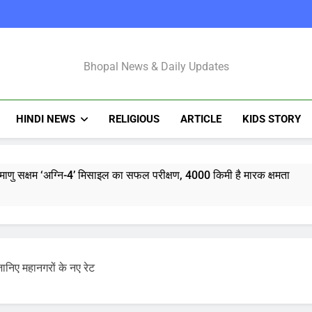
Bhopal Latest N
Bhopal News & Daily Updates
HINDI NEWS
RELIGIOUS
ARTICLE
KIDS STORY
माणु सक्षम ‘अग्नि-4’ मिसाइल का सफल परीक्षण, 4000 किमी है मारक क्षमता
्टी शुरू करेंगी ‘क्या बोलती पब्लिक’ अभियान, बेरोजगारी और शिक्षा सुधार पर हो
मोहन भागवत : जेन जी पर पूरा भरोसा, पुरानी पीढ़ी से ज्यादा देश भक्त, शिकायतें जायज
ानिए महानगरों के नए रेट
तरुण तेजपाल यौन उत्पीड़न मामला: बॉम्बे हाईकोर्ट ने ट्रायल कोर्ट का फैसला पल