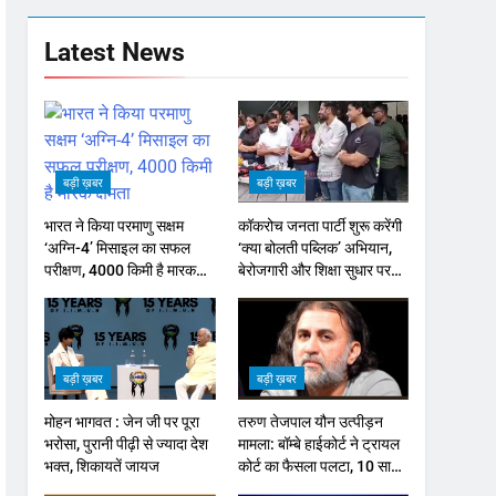
Latest News
बड़ी ख़बर
बड़ी ख़बर
भारत ने किया परमाणु सक्षम
कॉकरोच जनता पार्टी शुरू करेंगी
‘अग्नि-4’ मिसाइल का सफल
‘क्या बोलती पब्लिक’ अभियान,
परीक्षण, 4000 किमी है मारक
बेरोजगारी और शिक्षा सुधार पर
क्षमता
होगा फोकस
बड़ी ख़बर
बड़ी ख़बर
मोहन भागवत : जेन जी पर पूरा
तरुण तेजपाल यौन उत्पीड़न
भरोसा, पुरानी पीढ़ी से ज्यादा देश
मामला: बॉम्बे हाईकोर्ट ने ट्रायल
भक्त, शिकायतें जायज
कोर्ट का फैसला पलटा, 10 साल
की सजा