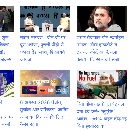
 शुरू
मोहन भागवत : जेन जी पर
तरुण तेजपाल यौन उत्पीड़न
ब्लिक’
पूरा भरोसा, पुरानी पीढ़ी से
मामला: बॉम्बे हाईकोर्ट ने
 और
ज्यादा देश भक्त, शिकायतें
ट्रायल कोर्ट का फैसला
ा फोकस
जायज
पलटा, 10 साल की सजा
ें
6 अगस्त 2026 पंचांग,
बिना बीमा वाहनों को पेट्राेल
,
मूलांक और राशिफल: जानिए
देना बंद करें- ‘सुप्रीम’
निशान पर
आज का दिन आपके लिए
आदेश.. 56% वाहन दौड़ रहे
ं नरमी
कैसा रहेगा
बिना इंश्योरेंस के