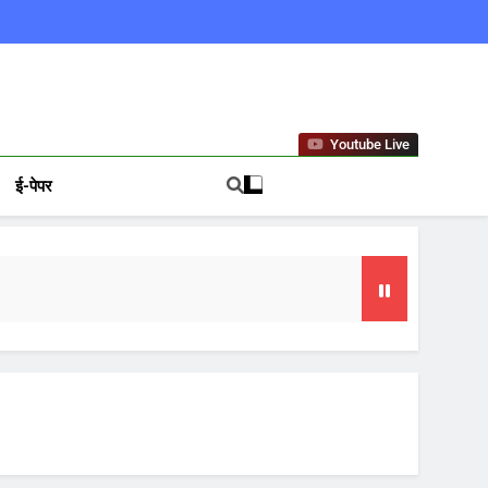
ews In Hindi
Youtube Live
ई-पेपर
गा फोकस
टा, 10 साल की सजा