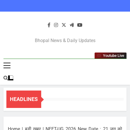
Skip
to
content
Bhopal Latest
Bhopal News & Daily Updates
News In Hindi
Youtube Live
HEADLINES
Home
|
बड़ी ख़बर
|
NEET-UG 2026 New Date : 21 जून को