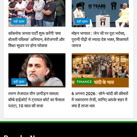
बड़ी ख़बर
बड़ी ख़बर
कॉकरोच जनता पार्टी शुरू करेंगी ‘क्या
मोहन भागवत : जेन जी पर पूरा भरोसा,
बोलती पब्लिक’ अभियान, बेरोजगारी और
पुरानी पीढ़ी से ज्यादा देश भक्त, शिकायतें
शिक्षा सुधार पर होगा फोकस
जायज
बड़ी ख़बर
FINANCE
तरुण तेजपाल यौन उत्पीड़न मामला:
6 अगस्त 2026 : सोने-चांदी की कीमतों
बॉम्बे हाईकोर्ट ने ट्रायल कोर्ट का फैसला
में जबरदस्त तेजी, जानिए आपके शहर में
पलटा, 10 साल की सजा
क्या है ताजा भाव