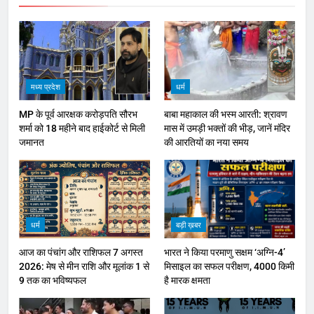
मध्य प्रदेश
धर्म
MP के पूर्व आरक्षक करोड़पति सौरभ
बाबा महाकाल की भस्म आरती: श्रावण
शर्मा को 18 महीने बाद हाईकोर्ट से मिली
मास में उमड़ी भक्तों की भीड़, जानें मंदिर
जमानत
की आरतियों का नया समय
धर्म
बड़ी ख़बर
आज का पंचांग और राशिफल 7 अगस्त
भारत ने किया परमाणु सक्षम ‘अग्नि-4’
2026: मेष से मीन राशि और मूलांक 1 से
मिसाइल का सफल परीक्षण, 4000 किमी
9 तक का भविष्यफल
है मारक क्षमता