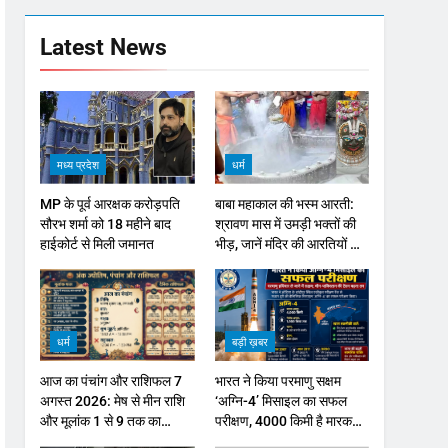
Latest News
मध्य प्रदेश
धर्म
MP के पूर्व आरक्षक करोड़पति
बाबा महाकाल की भस्म आरती:
सौरभ शर्मा को 18 महीने बाद
श्रावण मास में उमड़ी भक्तों की
हाईकोर्ट से मिली जमानत
भीड़, जानें मंदिर की आरतियों का
नया समय
धर्म
बड़ी ख़बर
आज का पंचांग और राशिफल 7
भारत ने किया परमाणु सक्षम
अगस्त 2026: मेष से मीन राशि
‘अग्नि-4’ मिसाइल का सफल
और मूलांक 1 से 9 तक का
परीक्षण, 4000 किमी है मारक
भविष्यफल
क्षमता