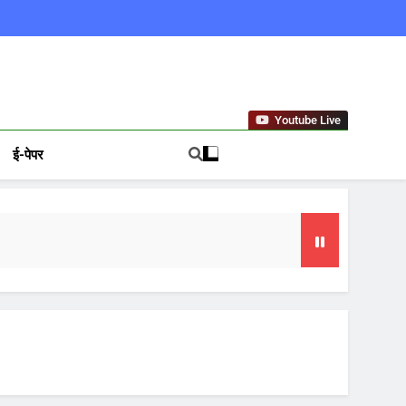
ews In Hindi
Youtube Live
ई-पेपर
या समय
फल