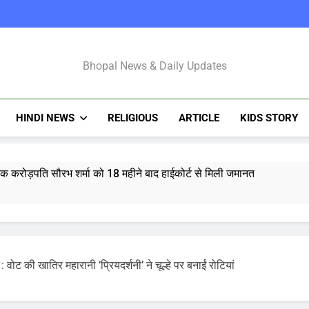
Bhopal Latest N
Bhopal News & Daily Updates
HINDI NEWS
RELIGIOUS
ARTICLE
KIDS STORY
्षक करोड़पति सौरभ शर्मा को 18 महीने बाद हाईकोर्ट से मिली जमानत
भस्म आरती: श्रावण मास में उमड़ी भक्तों की भीड़, जानें मंदिर की आरतियों का न
र राशिफल 7 अगस्त 2026: मेष से मीन राशि और मूलांक 1 से 9 तक का भविष्य
ी खातिर महारानी ‘प्रियदर्शनी’ ने चूल्हे पर बनाईं रोटियां
माणु सक्षम ‘अग्नि-4’ मिसाइल का सफल परीक्षण, 4000 किमी है मारक क्षमता