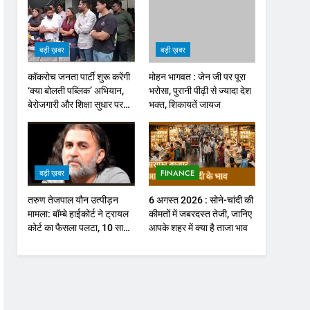
बड़ी ख़बर
बड़ी ख़बर
कॉकरोच जनता पार्टी शुरू करेंगी
मोहन भागवत : जेन जी पर पूरा
‘क्या बोलती पब्लिक’ अभियान,
भरोसा, पुरानी पीढ़ी से ज्यादा देश
बेरोजगारी और शिक्षा सुधार पर
भक्त, शिकायतें जायज
होगा फोकस
बड़ी ख़बर
FINANCE
तरुण तेजपाल यौन उत्पीड़न
6 अगस्त 2026 : सोने-चांदी की
मामला: बॉम्बे हाईकोर्ट ने ट्रायल
कीमतों में जबरदस्त तेजी, जानिए
कोर्ट का फैसला पलटा, 10 साल
आपके शहर में क्या है ताजा भाव
की सजा