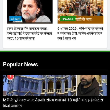
बड़ी ख़बर
FINANCE
तरुण तेजपाल यौन उत्पीड़न मामला:
6 अगस्त 2026 : सोने-चांदी की कीमतों
बॉम्बे हाईकोर्ट ने ट्रायल कोर्ट का फैसला
में जबरदस्त तेजी, जानिए आपके शहर में
पलटा, 10 साल की सजा
क्या है ताजा भाव
Popular News
1
MP के पूर्व आरक्षक करोड़पति सौरभ शर्मा को 18 महीने बाद हाईकोर्ट से
मिली जमानत