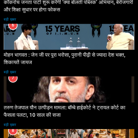
कॉकरोच जनता पार्टी शुरू करेंगी ‘क्या बोलती पब्लिक’ अभियान, बेरोजगारी
और शिक्षा सुधार पर होगा फोकस
बड़ी ख़बर
6
मोहन भागवत : जेन जी पर पूरा भरोसा, पुरानी पीढ़ी से ज्यादा देश भक्त,
शिकायतें जायज
बड़ी ख़बर
7
तरुण तेजपाल यौन उत्पीड़न मामला: बॉम्बे हाईकोर्ट ने ट्रायल कोर्ट का
फैसला पलटा, 10 साल की सजा
बड़ी ख़बर
8