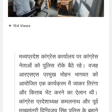
ताजा भाव
भारतीय शेयर बाजार में
सकारात्मक शुरुआत, सेंसेक्स-
निफ्टी हरे निशान पर खुले;
August 6, 2026
क्रूड ऑयल में नरमी
6 अगस्त 2026 पंचांग, मूलांक
154 Views
और राशिफल: जानिए आज का
दिन आपके लिए कैसा रहेगा
August 6, 2026
मध्यप्रदेश कांग्रेस कार्यालय पर कांग्रेस
नेताओं को पुलिस रोके बैठे रहे। वजह
आरएसएस प्रमुख मोहन भागवत को
आयोजित एक कार्यक्रम मेें जाकर तिरंगा
और किताब भेंट करने का ऐलान थी।
कांग्रेस प्रदेशाध्यक्ष कमलनाथ और पूर्व
मुख्यमंत्री दिग्विजय सिंह पुलिस के बहाने