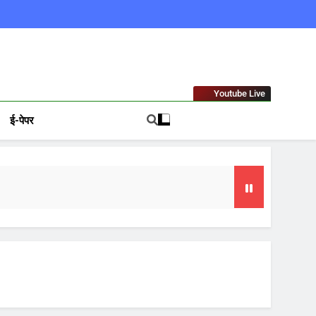
ews In Hindi
Youtube Live
ई-पेपर
जा भाव
मजबूत
 जवाब की मांग