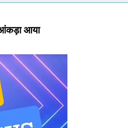
licy : रेपो रेट 5.25% पर स्थिर, होम-कार लोन लेने वालों को नहीं मिली राहत
चांग, राशिफल और मूलांक 1 से 9 तक का संपूर्ण भविष्यफल
 आंकड़ा आया
 और असंतोष ने पार्टी को दिखाया आईना, संगठन पर चला चाबुक, नरोत्तम जमावट प
क्सप्रेस में तड़के 4 बजे हादसा, B2 कोच के AC पैनल में लगी आग; पोला पत्थर स्ट