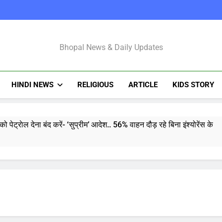
Bhopal Latest N
Bhopal News & Daily Updates
HINDI NEWS
RELIGIOUS
ARTICLE
KIDS STORY
को पेट्राेल देना बंद करें- ‘सुप्रीम’ आदेश.. 56% वाहन दौड़ रहे बिना इंश्योरेंस के
 Price Today : सोने और चांदी के दामों में भारी उछाल, जानिए 5 अगस्त के ता
pdate Today: सेंसेक्स 500 अंक उछला, निफ्टी 24,600 के पार, रुपया भी 
जंतर-मंतर लाठीचार्ज और राम मंदिर चढ़ावा चोरी पर विपक्ष का प्रदर्शन, गृह मंत्री से