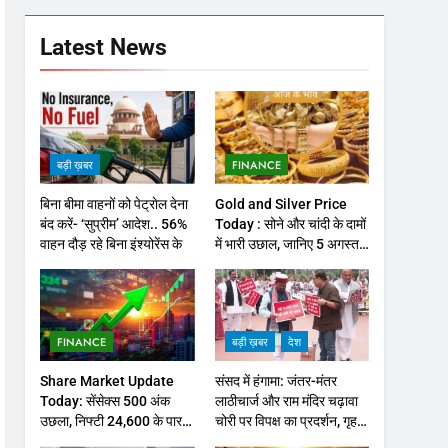
Latest News
बड़ी ख़बर
FINANCE
बिना बीमा वाहनों को पेट्राेल देना
Gold and Silver Price
बंद करें- ‘सुप्रीम’ आदेश.. 56%
Today : सोने और चांदी के दामों
वाहन दौड़ रहे बिना इंश्योरेंस के
में भारी उछाल, जानिए 5 अगस्त
के ताजा भाव
FINANCE
बड़ी ख़बर
देश
Share Market Update
संसद में हंगामा: जंतर-मंतर
Today: सेंसेक्स 500 अंक
लाठीचार्ज और राम मंदिर चढ़ावा
उछला, निफ्टी 24,600 के पार,
चोरी पर विपक्ष का प्रदर्शन, गृह
रुपया भी मजबूत
मंत्री से जवाब की मांग