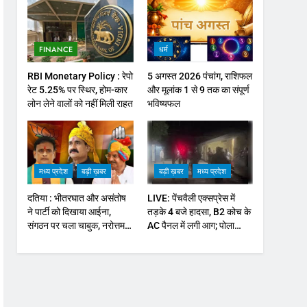
FINANCE
धर्म
RBI Monetary Policy : रेपो
5 अगस्त 2026 पंचांग, राशिफल
रेट 5.25% पर स्थिर, होम-कार
और मूलांक 1 से 9 तक का संपूर्ण
लोन लेने वालों को नहीं मिली राहत
भविष्यफल
मध्य प्रदेश
बड़ी ख़बर
बड़ी ख़बर
मध्य प्रदेश
दतिया : भीतरघात और असंतोष
LIVE: पेंचवैली एक्सप्रेस में
ने पार्टी को दिखाया आईना,
तड़के 4 बजे हादसा, B2 कोच के
संगठन पर चला चाबुक, नरोत्तम
AC पैनल में लगी आग; पोला
जमावट पूरी तरह खत्म
पत्थर स्टेशन के पास यात्रियों में
मची अफ़रातफ़री