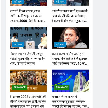
बड़ी ख़बर
बड़ी ख़बर
भारत ने किया परमाणु सक्षम
कॉकरोच जनता पार्टी शुरू करेंगी
‘अग्नि-4’ मिसाइल का सफल
‘क्या बोलती पब्लिक’ अभियान,
परीक्षण, 4000 किमी है मारक
बेरोजगारी और शिक्षा सुधार पर
क्षमता
होगा फोकस
बड़ी ख़बर
बड़ी ख़बर
मोहन भागवत : जेन जी पर पूरा
तरुण तेजपाल यौन उत्पीड़न
भरोसा, पुरानी पीढ़ी से ज्यादा देश
मामला: बॉम्बे हाईकोर्ट ने ट्रायल
भक्त, शिकायतें जायज
कोर्ट का फैसला पलटा, 10 साल
की सजा
FINANCE
FINANCE
6 अगस्त 2026 : सोने-चांदी की
भारतीय शेयर बाजार में
कीमतों में जबरदस्त तेजी, जानिए
सकारात्मक शुरुआत, सेंसेक्स-
आपके शहर में क्या है ताजा भाव
निफ्टी हरे निशान पर खुले; क्रूड