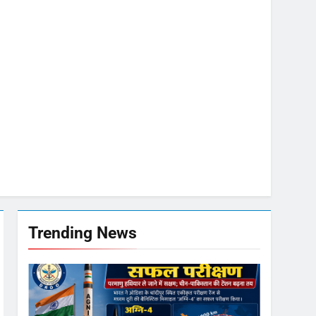
मी
जा भाव
मजबूत
Trending News