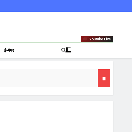
ews In Hindi
Youtube Live
ई-पेपर
गा फोकस
टा, 10 साल की सजा