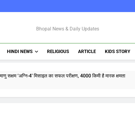
Bhopal Latest N
Bhopal News & Daily Updates
HINDI NEWS
RELIGIOUS
ARTICLE
KIDS STORY
माणु सक्षम ‘अग्नि-4’ मिसाइल का सफल परीक्षण, 4000 किमी है मारक क्षमता
्टी शुरू करेंगी ‘क्या बोलती पब्लिक’ अभियान, बेरोजगारी और शिक्षा सुधार पर हो
मोहन भागवत : जेन जी पर पूरा भरोसा, पुरानी पीढ़ी से ज्यादा देश भक्त, शिकायतें जायज
तरुण तेजपाल यौन उत्पीड़न मामला: बॉम्बे हाईकोर्ट ने ट्रायल कोर्ट का फैसला पल