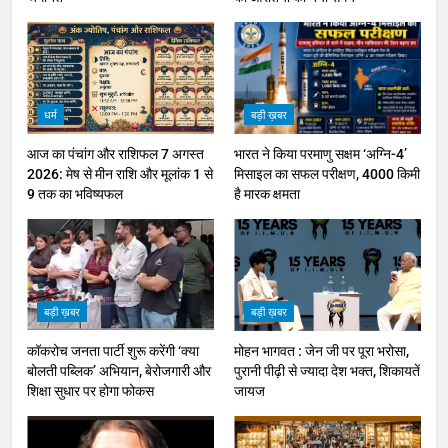
धर्म
बड़ी ख़बर
आज का पंचांग और राशिफल 7 अगस्त
भारत ने किया परमाणु सक्षम ‘अग्नि-4’
2026: मेष से मीन राशि और मूलांक 1 से
मिसाइल का सफल परीक्षण, 4000 किमी
9 तक का भविष्यफल
है मारक क्षमता
बड़ी ख़बर
बड़ी ख़बर
कॉकरोच जनता पार्टी शुरू करेंगी ‘क्या
मोहन भागवत : जेन जी पर पूरा भरोसा,
बोलती पब्लिक’ अभियान, बेरोजगारी और
पुरानी पीढ़ी से ज्यादा देश भक्त, शिकायतें
शिक्षा सुधार पर होगा फोकस
जायज