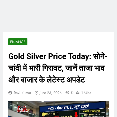
ताजा भाव
भारतीय शेयर बाजार में
सकारात्मक शुरुआत, सेंसेक्स-
निफ्टी हरे निशान पर खुले;
August 6, 2026
क्रूड ऑयल में नरमी
6 अगस्त 2026 पंचांग, मूलांक
और राशिफल: जानिए आज का
दिन आपके लिए कैसा रहेगा
August 6, 2026
FINANCE
Gold Silver Price Today: सोने-
चांदी में भारी गिरावट, जानें ताजा भाव
और बाजार के लेटेस्ट अपडेट
0
Ravi Kumar
June 23, 2026
1 Mins