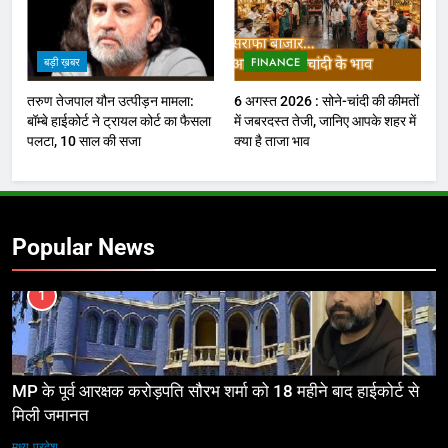
बड़ी ख़बर
FINANCE
तरुण तेजपाल यौन उत्पीड़न मामला:
6 अगस्त 2026 : सोने-चांदी की कीमतों
बॉम्बे हाईकोर्ट ने ट्रायल कोर्ट का फैसला
में जबरदस्त तेजी, जानिए आपके शहर में
पलटा, 10 साल की सजा
क्या है ताजा भाव
Popular News
1
MP के पूर्व आरक्षक करोड़पति सौरभ शर्मा को 18 महीने बाद हाईकोर्ट से
मिली जमानत
मध्य प्रदेश