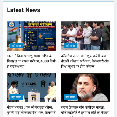
Latest News
बड़ी ख़बर
बड़ी ख़बर
भारत ने किया परमाणु सक्षम ‘अग्नि-4’
कॉकरोच जनता पार्टी शुरू करेंगी ‘क्या
मिसाइल का सफल परीक्षण, 4000 किमी
बोलती पब्लिक’ अभियान, बेरोजगारी और
है मारक क्षमता
शिक्षा सुधार पर होगा फोकस
बड़ी ख़बर
बड़ी ख़बर
मोहन भागवत : जेन जी पर पूरा भरोसा,
तरुण तेजपाल यौन उत्पीड़न मामला:
पुरानी पीढ़ी से ज्यादा देश भक्त, शिकायतें
बॉम्बे हाईकोर्ट ने ट्रायल कोर्ट का फैसला