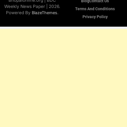
Bhopalonline.org | BDC
Blog
Contact Us
Weekly News Paper | 2026.
Terms And Conditions
Powered By
.
BlazeThemes
Privacy Policy