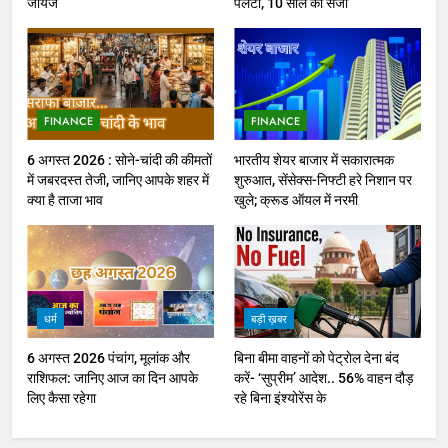
जायज
पलटा, 10 साल की सजा
FINANCE
FINANCE
6 अगस्त 2026 : सोने-चांदी की कीमतों
भारतीय शेयर बाजार में सकारात्मक
में जबरदस्त तेजी, जानिए आपके शहर में
शुरुआत, सेंसेक्स-निफ्टी हरे निशान पर
क्या है ताजा भाव
खुले; क्रूड ऑयल में नरमी
धर्म
बड़ी ख़बर
6 अगस्त 2026 पंचांग, मूलांक और
बिना बीमा वाहनों को पेट्राेल देना बंद
राशिफल: जानिए आज का दिन आपके
करें- ‘सुप्रीम’ आदेश.. 56% वाहन दौड़
लिए कैसा रहेगा
रहे बिना इंश्योरेंस के