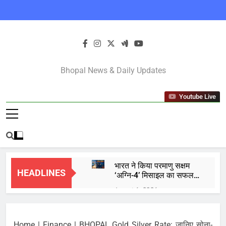
Skip
to
content
Bhopal Latest
Bhopal News & Daily Updates
News In Hindi
Youtube Live
भारत ने किया परमाणु सक्षम
HEADLINES
‘अग्नि-4’ मिसाइल का सफल
परीक्षण, 4000 किमी है मारक
August 6, 2026
क्षमता
कॉकरोच जनता पार्टी शुरू
करेंगी ‘क्या बोलती पब्लिक’
अभियान, बेरोजगारी और शिक्षा
Home
|
Finance
|
BHOPAL Gold Silver Rate: जानिए सोना-