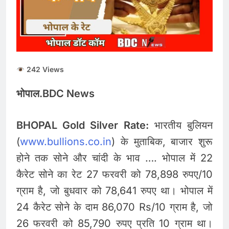
इंश्योरेंस के
Gold and Silver Price
Today : सोने और चांदी के
दामों में भारी उछाल, जानिए 5
August 5, 2026
अगस्त के ताजा भाव
Share Market Update
Today: सेंसेक्स 500 अंक
242 Views
उछला, निफ्टी 24,600 के पार,
August 5, 2026
रुपया भी मजबूत
भोपाल.BDC News
BHOPAL Gold Silver Rate:
भारतीय बुलियन
(
www.bullions.co.in
) के मुताबिक, बाजार शुरू
होने तक सोने और चांदी के भाव …. भोपाल में 22
कैरेट सोने का रेट 27 फरवरी को 78,898 रुपए/10
ग्राम है, जो बुधवार को 78,641 रुपए था। भोपाल में
24 कैरेट सोने के दाम 86,070 Rs/10 ग्राम है, जो
26 फरवरी को 85,790 रुपए प्रति 10 ग्राम था।