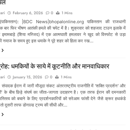
यल
ari
February 6, 2026
0
1 Mins
द (पाकिस्तान): |BDC News|bhopalonline.org पाकिस्तान की राजधानी
एक बार फिर भीषण आतंकी हमले की चपेट में है। शुक्रवार को शहजाद टाउन इलाके में
 इमामबाड़े (शिया मस्जिद) में एक आत्मघाती हमलावर ने खुद को विस्फोट से उड़ा
की नमाज के समय हुए इस धमाके ने पूरे शहर को हिला कर रख…
्राेह: धमकियों के साये में कूटनीति और मानवाधिकार
ari
January 15, 2026
0
1 Mins
संपादक ईरान में जारी मौजूदा संकट अंतरराष्ट्रीय राजनीति में ‘शक्ति प्रदर्शन’ और
्यों’ के बीच छिड़े संघर्ष का जीता-जागता उदाहरण है। एक तरफ ईरान की दमनकारी
स्तित्व को बचाने के लिए प्रदर्शनकारियों को सरेआम फांसी देने जैसे क्रूर हथकंडे
, तो दूसरी तरफ डोनाल्ड ट्रम्प की सीधी और…