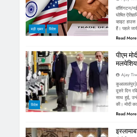
वॉशिंगटन/न
घोषित ऐतिहास
व्हाइट हाउस 
हैं। पहले जा
बड़ी ख़बर
विदेश
Read More
पीएम मो
मलयेशिया
Ajay Tiw
कुआलालंपुर|
दूसरे दिन रव
साथ हुई, उन्ह
की। मोदी का
विदेश
Read More
इस्लामाबा