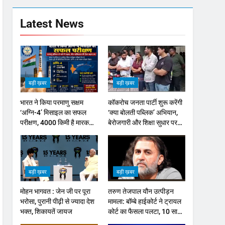
Latest News
बड़ी ख़बर
बड़ी ख़बर
भारत ने किया परमाणु सक्षम
कॉकरोच जनता पार्टी शुरू करेंगी
‘अग्नि-4’ मिसाइल का सफल
‘क्या बोलती पब्लिक’ अभियान,
परीक्षण, 4000 किमी है मारक
बेरोजगारी और शिक्षा सुधार पर
क्षमता
होगा फोकस
बड़ी ख़बर
बड़ी ख़बर
मोहन भागवत : जेन जी पर पूरा
तरुण तेजपाल यौन उत्पीड़न
भरोसा, पुरानी पीढ़ी से ज्यादा देश
मामला: बॉम्बे हाईकोर्ट ने ट्रायल
भक्त, शिकायतें जायज
कोर्ट का फैसला पलटा, 10 साल
की सजा