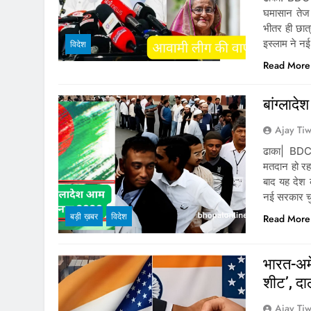
घमासान तेज 
भीतर ही छात
इस्लाम ने न
विदेश
Read More
बांग्लाद
Ajay Tiw
ढाका| BDC 
मतदान हो रह
बाद यह देश 
नई सरकार चुन
बड़ी ख़बर
विदेश
Read More
भारत-अमे
शीट’, द
Ajay Tiw