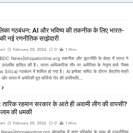
ोने-चांदी की कीमतों में जबरदस्त तेजी, जानिए आपके शहर में क्या है ताजा भाव
र में सकारात्मक शुरुआत, सेंसेक्स-निफ्टी हरे निशान पर खुले; क्रूड ऑयल में नर
िलिका गठबंधन: AI और भविष्य की तकनीक के लिए भारत-
 की नई रणनीतिक साझेदारी
ंचांग, मूलांक और राशिफल: जानिए आज का दिन आपके लिए कैसा रहेगा
ari
February 20, 2026
0
1 Mins
को पेट्राेल देना बंद करें- ‘सुप्रीम’ आदेश.. 56% वाहन दौड़ रहे बिना इंश्योरेंस के
 BDC News|bhopalonline.org तकनीक और कूटनीति के क्षेत्र में भारत ने
उपलब्धि हासिल की है। भारत आधिकारिक तौर पर अमेरिका के नेतृत्व वाले ‘पैक्स
 Silica) गठबंधन में शामिल हो गया है। AI इम्पैक्ट समिट के दौरान केंद्रीय मंत्री
 Price Today : सोने और चांदी के दामों में भारी उछाल, जानिए 5 अगस्त के ता
णव और भारत में अमेरिकी दूत सर्जियो गोर की उपस्थिति…
pdate Today: सेंसेक्स 500 अंक उछला, निफ्टी 24,600 के पार, रुपया भी 
ेश: तारिक रहमान सरकार के आते ही अवामी लीग की वापसी?
स्लाम की धमकी
ari
February 20, 2026
0
1 Mins
News|bhopalonline.org बांग्लादेश में सत्ता परिवर्तन के साथ ही राजनीतिक