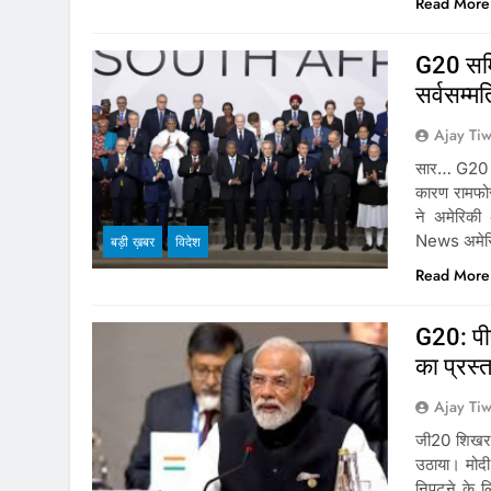
Read More
G20 समि
सर्वसम्मत
Ajay Tiw
सार… G20 की
कारण रामफोस
ने अमेरिकी 
News अमेरिक
बड़ी ख़बर
विदेश
Read More
G20: पीए
का प्रस्
Ajay Tiw
जी20 शिखर सम
उठाया। मोदी 
निपटने के ल