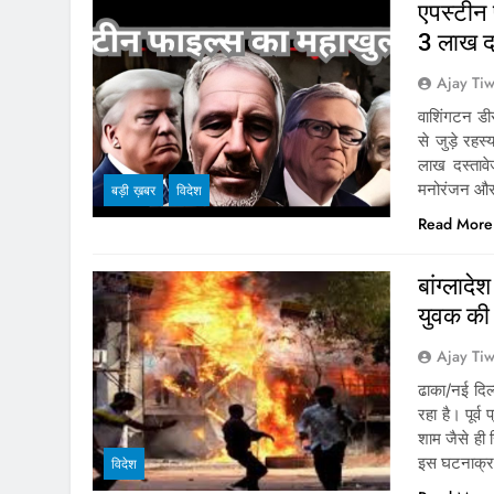
एपस्टीन 
3 लाख दस्त
Ajay Tiw
वाशिंगटन डी
से जुड़े रहस
लाख दस्तावे
मनोरंजन और 
बड़ी ख़बर
विदेश
Read More
बांग्लादे
युवक की 
Ajay Tiw
ढाका/नई दि
रहा है। पूर्
शाम जैसे ही स
इस घटनाक्रम
विदेश