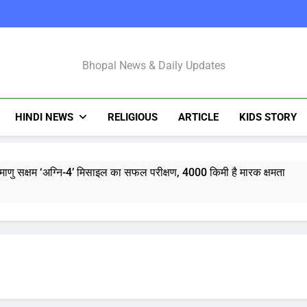
Bhopal Latest N
Bhopal News & Daily Updates
HINDI NEWS
RELIGIOUS
ARTICLE
KIDS STORY
माणु सक्षम ‘अग्नि-4’ मिसाइल का सफल परीक्षण, 4000 किमी है मारक क्षमता
्टी शुरू करेंगी ‘क्या बोलती पब्लिक’ अभियान, बेरोजगारी और शिक्षा सुधार पर हो
मोहन भागवत : जेन जी पर पूरा भरोसा, पुरानी पीढ़ी से ज्यादा देश भक्त, शिकायतें जायज
तरुण तेजपाल यौन उत्पीड़न मामला: बॉम्बे हाईकोर्ट ने ट्रायल कोर्ट का फैसला पल