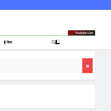
ews In Hindi
Youtube Live
ई-पेपर
गा फोकस
टा, 10 साल की सजा