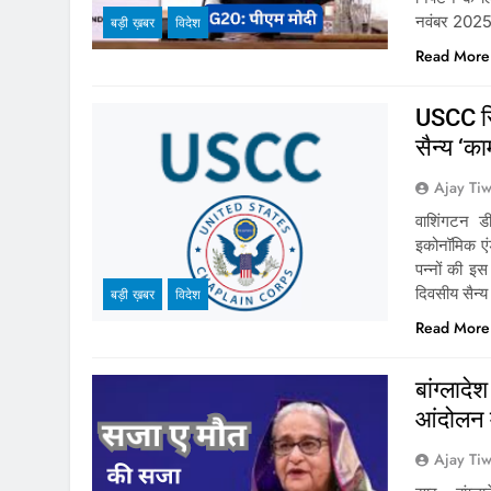
नवंबर 2025 द
बड़ी ख़बर
विदेश
Read More
USCC रिप
सैन्य ‘क
Ajay Tiw
वाशिंगटन ड
इकोनॉमिक एं
पन्नों की इस
दिवसीय सैन्य
बड़ी ख़बर
विदेश
Read More
बांग्लाद
आंदोलन म
Ajay Tiw