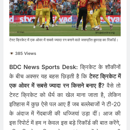
इंश्योरेंस के
Gold and Silver Price
Today : सोने और चांदी के
दामों में भारी उछाल, जानिए 5
August 5, 2026
अगस्त के ताजा भाव
Share Market Update
Today: सेंसेक्स 500 अंक
उछला, निफ्टी 24,600 के पार,
टेस्ट क्रिकेट में एक ओवर में सबसे ज्यादा रन बनाने वाले जसप्रीत बुमराह का रिकॉर्ड।
August 5, 2026
रुपया भी मजबूत
385 Views
BDC News Sports Desk:
क्रिकेट के शौकीनों
के बीच अक्सर यह बहस छिड़ती है कि
टेस्ट क्रिकेट में
एक ओवर में सबसे ज्यादा रन किसने बनाए हैं?
वैसे तो
टेस्ट क्रिकेट को धैर्य का खेल माना जाता है, लेकिन
इतिहास में कुछ ऐसे पल आए हैं जब बल्लेबाजों ने टी-20
के अंदाज में गेंदबाजी की धज्जियां उड़ा दीं। आज की
इस रिपोर्ट में हम न केवल इस बड़े रिकॉर्ड की बात करेंगे,