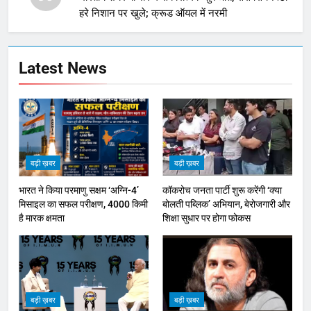
हरे निशान पर खुले; क्रूड ऑयल में नरमी
Latest News
बड़ी ख़बर
बड़ी ख़बर
भारत ने किया परमाणु सक्षम ‘अग्नि-4’
कॉकरोच जनता पार्टी शुरू करेंगी ‘क्या
मिसाइल का सफल परीक्षण, 4000 किमी
बोलती पब्लिक’ अभियान, बेरोजगारी और
है मारक क्षमता
शिक्षा सुधार पर होगा फोकस
बड़ी ख़बर
बड़ी ख़बर