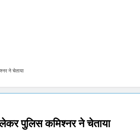
ोने-चांदी की कीमतों में जबरदस्त तेजी, जानिए आपके शहर में क्या है ताजा भाव
र में सकारात्मक शुरुआत, सेंसेक्स-निफ्टी हरे निशान पर खुले; क्रूड ऑयल में नर
ंचांग, मूलांक और राशिफल: जानिए आज का दिन आपके लिए कैसा रहेगा
को पेट्राेल देना बंद करें- ‘सुप्रीम’ आदेश.. 56% वाहन दौड़ रहे बिना इंश्योरेंस के
नर ने चेताया
 Price Today : सोने और चांदी के दामों में भारी उछाल, जानिए 5 अगस्त के ता
pdate Today: सेंसेक्स 500 अंक उछला, निफ्टी 24,600 के पार, रुपया भी 
कर पुलिस कमिश्नर ने चेताया