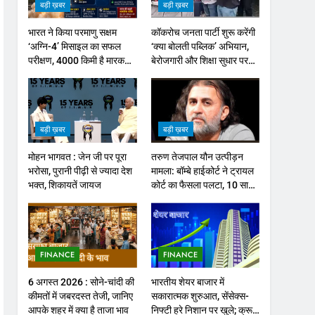
बड़ी ख़बर
बड़ी ख़बर
भारत ने किया परमाणु सक्षम
कॉकरोच जनता पार्टी शुरू करेंगी
‘अग्नि-4’ मिसाइल का सफल
‘क्या बोलती पब्लिक’ अभियान,
परीक्षण, 4000 किमी है मारक
बेरोजगारी और शिक्षा सुधार पर
क्षमता
होगा फोकस
बड़ी ख़बर
बड़ी ख़बर
मोहन भागवत : जेन जी पर पूरा
तरुण तेजपाल यौन उत्पीड़न
भरोसा, पुरानी पीढ़ी से ज्यादा देश
मामला: बॉम्बे हाईकोर्ट ने ट्रायल
भक्त, शिकायतें जायज
कोर्ट का फैसला पलटा, 10 साल
की सजा
FINANCE
FINANCE
6 अगस्त 2026 : सोने-चांदी की
भारतीय शेयर बाजार में
कीमतों में जबरदस्त तेजी, जानिए
सकारात्मक शुरुआत, सेंसेक्स-
आपके शहर में क्या है ताजा भाव
निफ्टी हरे निशान पर खुले; क्रूड