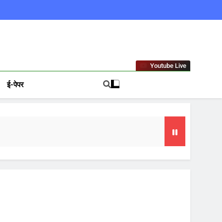
ews In Hindi
Youtube Live
ई-पेपर
गा फोकस
टा, 10 साल की सजा