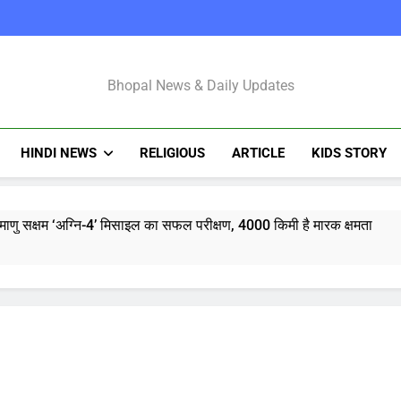
Bhopal Latest N
Bhopal News & Daily Updates
HINDI NEWS
RELIGIOUS
ARTICLE
KIDS STORY
माणु सक्षम ‘अग्नि-4’ मिसाइल का सफल परीक्षण, 4000 किमी है मारक क्षमता
्टी शुरू करेंगी ‘क्या बोलती पब्लिक’ अभियान, बेरोजगारी और शिक्षा सुधार पर हो
मोहन भागवत : जेन जी पर पूरा भरोसा, पुरानी पीढ़ी से ज्यादा देश भक्त, शिकायतें जायज
तरुण तेजपाल यौन उत्पीड़न मामला: बॉम्बे हाईकोर्ट ने ट्रायल कोर्ट का फैसला पल