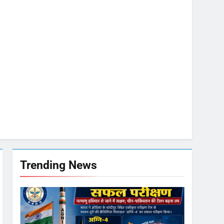
मी
जा भाव
मजबूत
Trending News