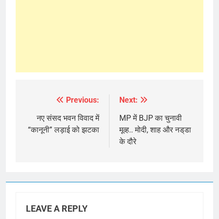
Previous:
Next:
Post
navigation
नए संसद भवन विवाद में
MP में BJP का चुनावी
“कानूनी” लड़ाई को झटका
मूव्ह.. मोदी, शाह और नड्‌डा
के दौरे
LEAVE A REPLY