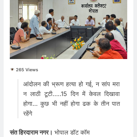
तड़के 4 बजे हादसा, B2 कोच
के AC पैनल में लगी आग; पोला
August 5, 2026
पत्थर स्टेशन के पास यात्रियों में
मची अफ़रातफ़री
265 Views
आंदोलन की भ्रूण हत्या हो गई, न सांप मरा
न लाठी टूटी…..15 दिन में केवल दिखावा
होगा… कुछ भी नहीं होगा ढक के तीन पात
रहेंगे
संत हिरदाराम नगर।
भोपाल डॉट कॉम