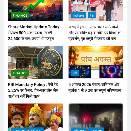
FINANCE
बड़ी ख़बर
देश
Share Market Update Today:
संसद में हंगामा: जंतर-मंतर लाठीचार्ज
सेंसेक्स 500 अंक उछला, निफ्टी
और राम मंदिर चढ़ावा चोरी पर विपक्ष का
24,600 के पार, रुपया भी मजबूत
प्रदर्शन, गृह मंत्री से जवाब की मांग
FINANCE
धर्म
RBI Monetary Policy : रेपो रेट
5 अगस्त 2026 पंचांग, राशिफल और
5.25% पर स्थिर, होम-कार लोन लेने
मूलांक 1 से 9 तक का संपूर्ण भविष्यफल
वालों को नहीं मिली राहत
मध्य प्रदेश
बड़ी ख़बर
बड़ी ख़बर
मध्य प्रदेश