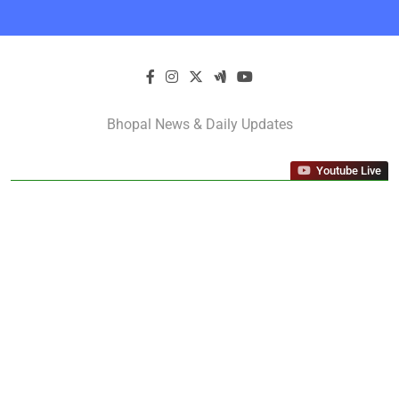
Skip
to
content
Bhopal Latest
Bhopal News & Daily Updates
News In Hindi
Youtube Live