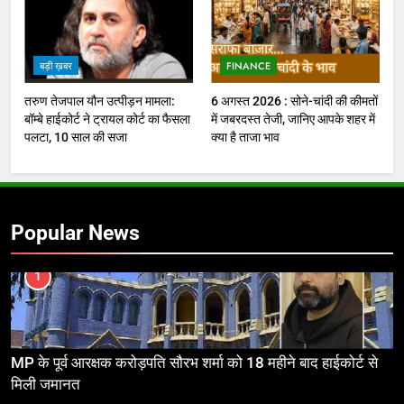
बड़ी ख़बर
FINANCE
तरुण तेजपाल यौन उत्पीड़न मामला:
6 अगस्त 2026 : सोने-चांदी की कीमतों
बॉम्बे हाईकोर्ट ने ट्रायल कोर्ट का फैसला
में जबरदस्त तेजी, जानिए आपके शहर में
पलटा, 10 साल की सजा
क्या है ताजा भाव
Popular News
1
MP के पूर्व आरक्षक करोड़पति सौरभ शर्मा को 18 महीने बाद हाईकोर्ट से
मिली जमानत