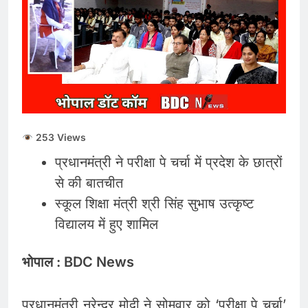
की कीमतों में जबरदस्त तेजी,
जानिए आपके शहर में क्या है
August 6, 2026
ताजा भाव
भारतीय शेयर बाजार में
सकारात्मक शुरुआत, सेंसेक्स-
निफ्टी हरे निशान पर खुले;
August 6, 2026
क्रूड ऑयल में नरमी
6 अगस्त 2026 पंचांग, मूलांक
और राशिफल: जानिए आज का
दिन आपके लिए कैसा रहेगा
August 6, 2026
253 Views
प्रधानमंत्री ने परीक्षा पे चर्चा में प्रदेश के छात्रों
से की बातचीत
स्कूल शिक्षा मंत्री श्री सिंह सुभाष उत्कृष्ट
विद्यालय में हुए शामिल
भोपाल : BDC News
प्रधानमंत्री नरेन्द्र मोदी ने सोमवार को ‘परीक्षा पे चर्चा’