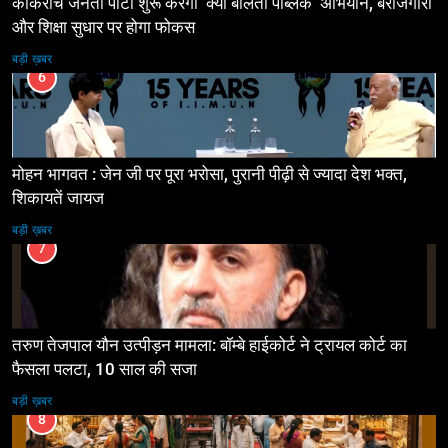
कॉकरोच जनता पार्टी शुरू करेंगी ‘क्या बोलती पब्लिक’ अभियान, बेरोजगारी
और शिक्षा सुधार पर होगा फोकस
बड़ी ख़बर
6
मोहन भागवत : जेन जी पर पूरा भरोसा, पुरानी पीढ़ी से ज्यादा देश भक्त,
शिकायतें जायज
बड़ी ख़बर
7
तरुण तेजपाल यौन उत्पीड़न मामला: बॉम्बे हाईकोर्ट ने ट्रायल कोर्ट का
फैसला पलटा, 10 साल की सजा
बड़ी ख़बर
8