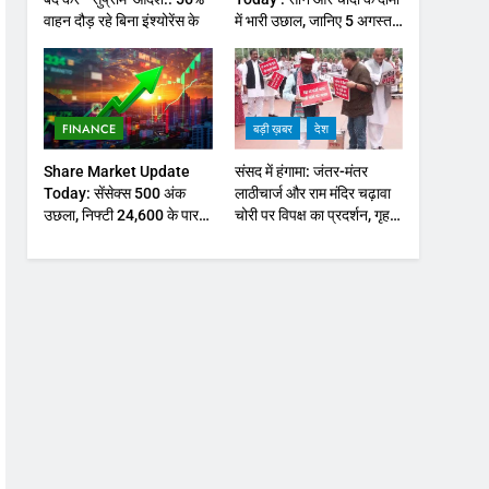
वाहन दौड़ रहे बिना इंश्योरेंस के
में भारी उछाल, जानिए 5 अगस्त
के ताजा भाव
FINANCE
बड़ी ख़बर
देश
Share Market Update
संसद में हंगामा: जंतर-मंतर
Today: सेंसेक्स 500 अंक
लाठीचार्ज और राम मंदिर चढ़ावा
उछला, निफ्टी 24,600 के पार,
चोरी पर विपक्ष का प्रदर्शन, गृह
रुपया भी मजबूत
मंत्री से जवाब की मांग