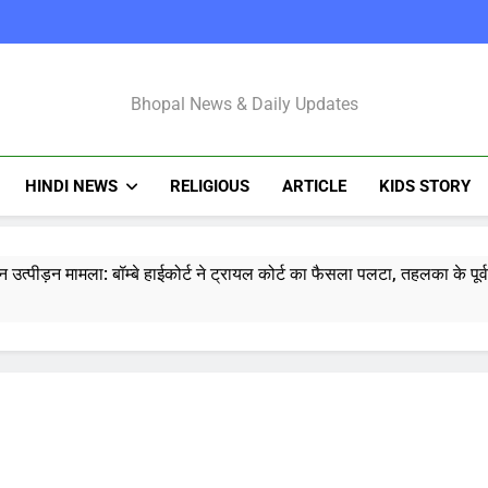
Bhopal Latest N
Bhopal News & Daily Updates
HINDI NEWS
RELIGIOUS
ARTICLE
KIDS STORY
तरुण तेजपाल यौन उत्पीड़न मामला: बॉम्बे हाई
ोने-चांदी की कीमतों में जबरदस्त तेजी, जानिए आपके शहर में क्या है ताजा भाव
र में सकारात्मक शुरुआत, सेंसेक्स-निफ्टी हरे निशान पर खुले; क्रूड ऑयल में नर
ंचांग, मूलांक और राशिफल: जानिए आज का दिन आपके लिए कैसा रहेगा