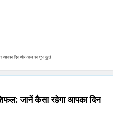
को पेट्राेल देना बंद करें- ‘सुप्रीम’ आदेश.. 56% वाहन दौड़ रहे बिना इंश्योरेंस के
 Price Today : सोने और चांदी के दामों में भारी उछाल, जानिए 5 अगस्त के ता
pdate Today: सेंसेक्स 500 अंक उछला, निफ्टी 24,600 के पार, रुपया भी 
जंतर-मंतर लाठीचार्ज और राम मंदिर चढ़ावा चोरी पर विपक्ष का प्रदर्शन, गृह मंत्री से
ेगा आपका दिन और आज का शुभ मुहूर्त
licy : रेपो रेट 5.25% पर स्थिर, होम-कार लोन लेने वालों को नहीं मिली राहत
चांग, राशिफल और मूलांक 1 से 9 तक का संपूर्ण भविष्यफल
िफल: जानें कैसा रहेगा आपका दिन