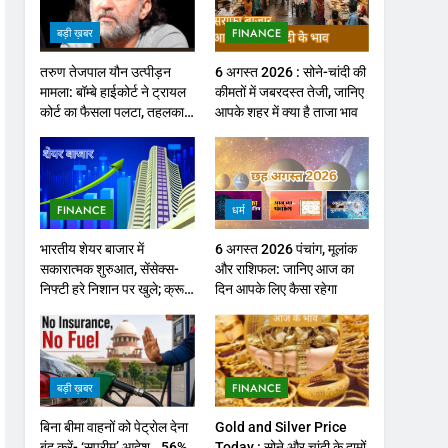
बड़ी ख़बर
FINANCE
तरुण तेजपाल यौन उत्पीड़न
6 अगस्त 2026 : सोने-चांदी की
मामला: बॉम्बे हाईकोर्ट ने ट्रायल
कीमतों में जबरदस्त तेजी, जानिए
कोर्ट का फैसला पलटा, तहलका
आपके शहर में क्या है ताजा भाव
के पूर्व संपादक को ठहराया दोषी
FINANCE
धर्म
भारतीय शेयर बाजार में
6 अगस्त 2026 पंचांग, मूलांक
सकारात्मक शुरुआत, सेंसेक्स-
और राशिफल: जानिए आज का
निफ्टी हरे निशान पर खुले; क्रूड
दिन आपके लिए कैसा रहेगा
ऑयल में नरमी
बड़ी ख़बर
FINANCE
बिना बीमा वाहनों को पेट्राेल देना
Gold and Silver Price
बंद करें- ‘सुप्रीम’ आदेश.. 56%
Today : सोने और चांदी के दामों