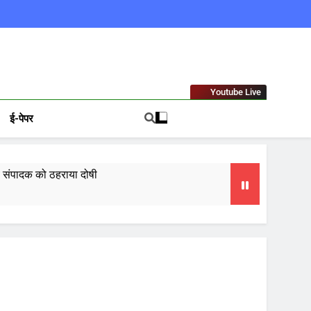
ews In Hindi
Youtube Live
ई-पेपर
कोर्ट ने ट्रायल कोर्ट का फैसला पलटा, तहलका के पूर्व संपादक को ठहराया दोषी
मी