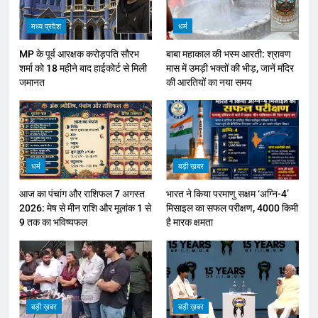
मध्य प्रदेश
धर्म
MP के पूर्व आरक्षक करोड़पति सौरभ
बाबा महाकाल की भस्म आरती: श्रावण
शर्मा को 18 महीने बाद हाईकोर्ट से मिली
मास में उमड़ी भक्तों की भीड़, जानें मंदिर
जमानत
की आरतियों का नया समय
धर्म
बड़ी ख़बर
आज का पंचांग और राशिफल 7 अगस्त
भारत ने किया परमाणु सक्षम ‘अग्नि-4’
2026: मेष से मीन राशि और मूलांक 1 से
मिसाइल का सफल परीक्षण, 4000 किमी
9 तक का भविष्यफल
है मारक क्षमता
बड़ी ख़बर
बड़ी ख़बर