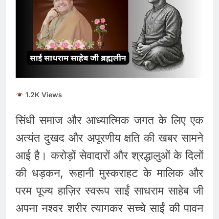
की कीमतों में जबरदस्त तेजी,
जानिए आपके शहर में क्या है
August 6, 2026
ताजा भाव
भारतीय शेयर बाजार में
सकारात्मक शुरुआत, सेंसेक्स-
निफ्टी हरे निशान पर खुले;
August 6, 2026
क्रूड ऑयल में नरमी
6 अगस्त 2026 पंचांग, मूलांक
और राशिफल: जानिए आज का
दिन आपके लिए कैसा रहेगा
August 6, 2026
1.2K Views
सिंधी समाज और आध्यात्मिक जगत के लिए एक
अत्यंत दुखद और अपूरणीय क्षति की खबर सामने
आई है। करोड़ों सेवादारों और श्रद्धालुओं के दिलों
की धड़कन, रूहानी मुस्कराहट के मालिक और
परम पूज्य हाज़िर स्वरूप साईं साधराम साहेब जी
अपना नश्वर शरीर त्यागकर सच्चे साईं की पावन