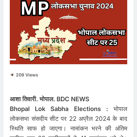
देना बंद करें- ‘सुप्रीम’ आदेश..
56% वाहन दौड़ रहे बिना
August 5, 2026
इंश्योरेंस के
Gold and Silver Price
Today : सोने और चांदी के
दामों में भारी उछाल, जानिए 5
August 5, 2026
अगस्त के ताजा भाव
Share Market Update
Today: सेंसेक्स 500 अंक
उछला, निफ्टी 24,600 के पार,
August 5, 2026
रुपया भी मजबूत
209 Views
आशा तिवारी. भोपाल. BDC NEWS
Bhopal Lok Sabha Elections :
भोपाल
लोकसभा संसदीय सीट पर 22 अप्रैल 2024 के बाद
स्थिति साफ हो जाएगा। नामांकन भरने की अंतिम