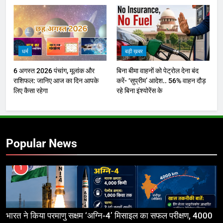
धर्म
बड़ी ख़बर
6 अगस्त 2026 पंचांग, मूलांक और
बिना बीमा वाहनों को पेट्राेल देना बंद
राशिफल: जानिए आज का दिन आपके
करें- ‘सुप्रीम’ आदेश.. 56% वाहन दौड़
लिए कैसा रहेगा
रहे बिना इंश्योरेंस के
Popular News
1
भारत ने किया परमाणु सक्षम ‘अग्नि-4’ मिसाइल का सफल परीक्षण, 4000